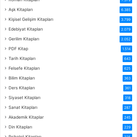
Aşk Kitapları
6.385
Kişisel Gelişim Kitapları
3.799
Edebiyat Kitapları
2.079
Gerilim Kitapları
2.052
PDF Kitap
1.514
Tarih Kitapları
643
Felsefe Kitapları
625
Bilim Kitapları
363
Ders Kitapları
361
Siyaset Kitapları
318
Sanat Kitapları
287
Akademik Kitaplar
245
Din Kitapları
229
Psikoloji Kitapları
225