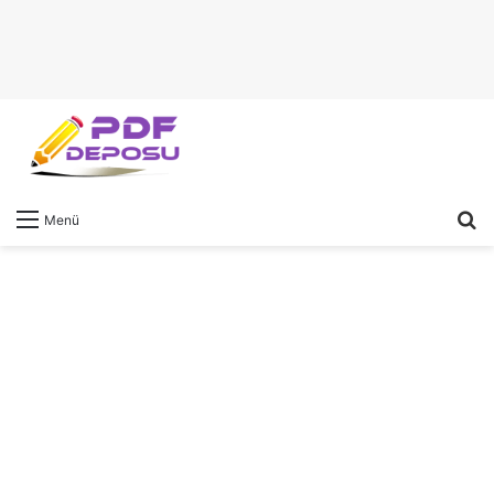
A
Menü
y
...