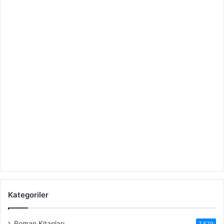
Kategoriler
Roman Kitapları
7.579