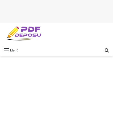
A
Menü
y
...