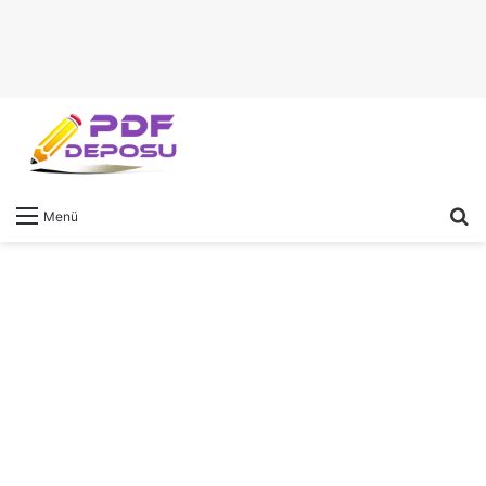
A
Menü
y
...