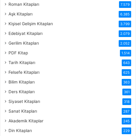
Roman Kitapları
7.579
Aşk Kitapları
6.385
Kişisel Gelişim Kitapları
3.799
Edebiyat Kitapları
2.079
Gerilim Kitapları
2.052
PDF Kitap
1.514
Tarih Kitapları
643
Felsefe Kitapları
625
Bilim Kitapları
363
Ders Kitapları
361
Siyaset Kitapları
318
Sanat Kitapları
287
Akademik Kitaplar
245
Din Kitapları
229