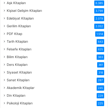
Aşk Kitapları
6.385
Kişisel Gelişim Kitapları
3.799
Edebiyat Kitapları
2.079
Gerilim Kitapları
2.052
PDF Kitap
1.514
Tarih Kitapları
643
Felsefe Kitapları
625
Bilim Kitapları
363
Ders Kitapları
361
Siyaset Kitapları
318
Sanat Kitapları
287
Akademik Kitaplar
245
Din Kitapları
229
Psikoloji Kitapları
225