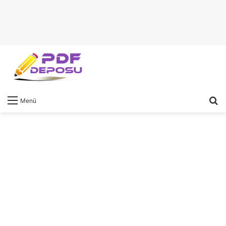
A
Menü
y
...