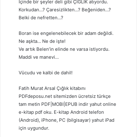
İçinde bir şeyler deli gibi ÇIĞLIK atıyordu.
Korkudan…? Çaresizlikten…? Beğeniden…?
Belki de nefretten…?
Boran ise engelenebilecek bir adam değildi.
Ne aşkta… Ne de işte!
Ve artık Belen’in elinde ne varsa istiyordu.
Maddi ve manevi…
Vücudu ve kalbi de dahil!
Fatih Murat Arsal Çığlık kitabını
PDFdeposu.net sitemizden ücretsiz türkçe
tam metin PDF|MOBI|EPUB indir yahut online
e-kitap pdf oku. E-kitap Android telefon
(Android), iPhone, PC (bilgisayar) yahut iPad
için uygundur.