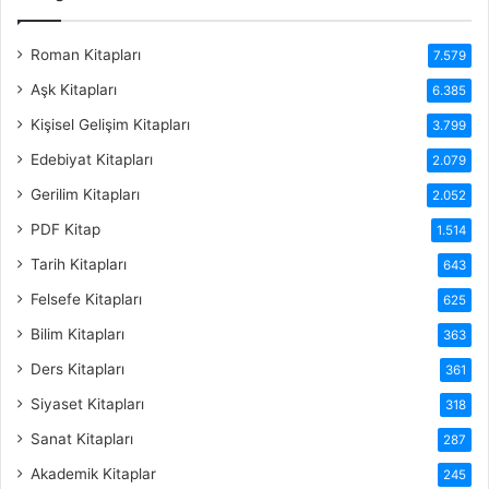
Roman Kitapları
7.579
Aşk Kitapları
6.385
Kişisel Gelişim Kitapları
3.799
Edebiyat Kitapları
2.079
Gerilim Kitapları
2.052
PDF Kitap
1.514
Tarih Kitapları
643
Felsefe Kitapları
625
Bilim Kitapları
363
Ders Kitapları
361
Siyaset Kitapları
318
Sanat Kitapları
287
Akademik Kitaplar
245