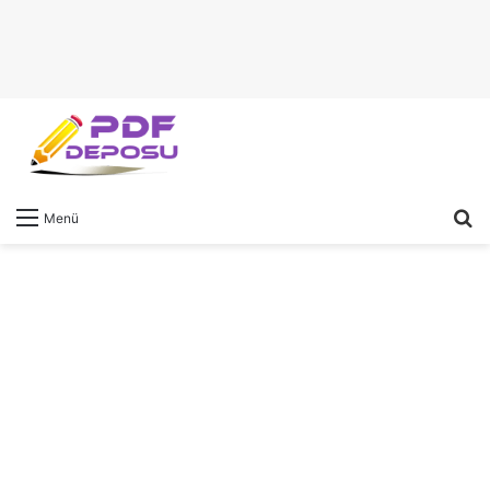
A
Menü
y
...