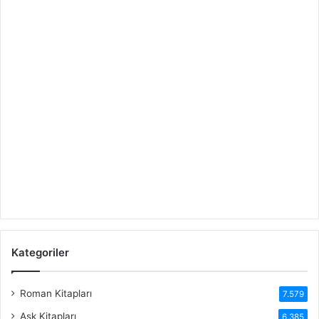
Kategoriler
Roman Kitapları
7.579
Aşk Kitapları
6.385