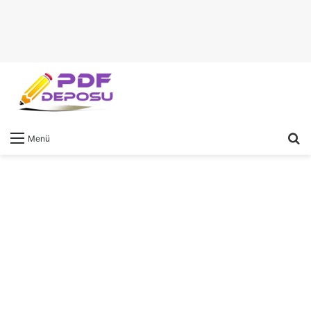
A
Menü
y
...