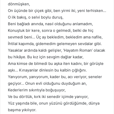
dönmüşken,
On üçünde bir çiçek gibi, ben yirmi iki, yeni terhisken…
O ilk bakış, o selvi boylu duruş,
Beni bağladı anında, nasıl olduğunu anlamadım,
Konuştuk bir kere, sonra o gelmedi, belki de hiç
sevmedi beni… Üç ay bekledim, bekledim ama nafile,
İhtilal kapımda, gidemedim gelemeyen sevdalar gibi.
Yasaklar ardında kaldı gelişler, ‘Hayatım Roman’ olacak
bu hikâye. Bu kız için sevgim dağlar kadar,
Ama kimse de bilmedi bu aşka iten kadını, bir görüşte
aşkı… Kınayanlar dinlesin bu kalbin çığlığını.
Yanıyorum, yanıyorum, kader bu, acı veriyor, seneler
geçiyor… Onun evli olduğunu duyduğum an,
Kederlerim sıkıntıyla boğuşuyor,
Ve bu dörtlük, kırk iki senedir içimde yanıyor,
Yüz yaşında bile, onun yüzünü gördüğümde, dünya
başıma yıkılıyor.