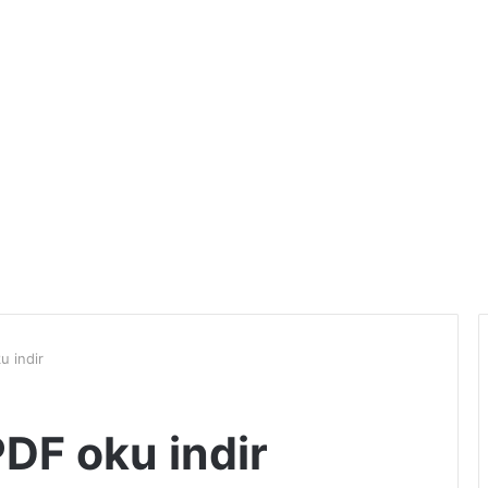
u indir
DF oku indir