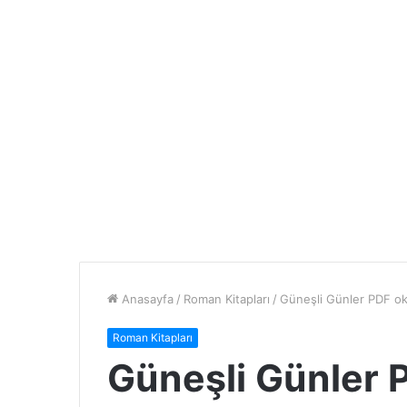
Anasayfa
/
Roman Kitapları
/
Güneşli Günler PDF ok
Roman Kitapları
Güneşli Günler P