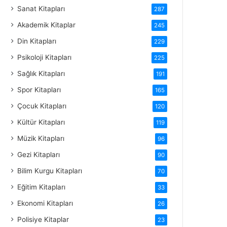
Sanat Kitapları
287
Akademik Kitaplar
245
Din Kitapları
229
Psikoloji Kitapları
225
Sağlık Kitapları
191
Spor Kitapları
165
Çocuk Kitapları
120
Kültür Kitapları
119
Müzik Kitapları
96
Gezi Kitapları
90
Bilim Kurgu Kitapları
70
Eğitim Kitapları
33
Ekonomi Kitapları
26
Polisiye Kitaplar
23