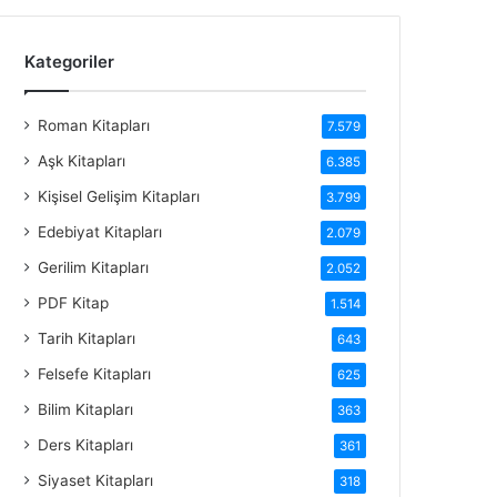
Kategoriler
Roman Kitapları
7.579
Aşk Kitapları
6.385
Kişisel Gelişim Kitapları
3.799
Edebiyat Kitapları
2.079
Gerilim Kitapları
2.052
PDF Kitap
1.514
Tarih Kitapları
643
Felsefe Kitapları
625
Bilim Kitapları
363
Ders Kitapları
361
Siyaset Kitapları
318