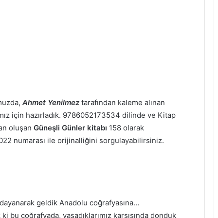
omuzda,
Ahmet Yenilmez
tarafından kaleme alınan
rımız için hazırladık. 9786052173534 dilinde ve Kitap
an oluşan
Güneşli Günler kitabı
158 olarak
22 numarası ile orijinalliğini sorgulayabilirsiniz.
 dayanarak geldik Anadolu coğrafyasına…
 ki bu coğrafyada, yaşadıklarımız karşısında donduk