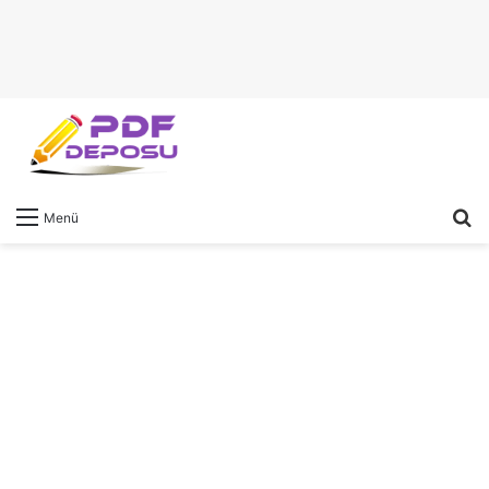
A
Menü
y
...