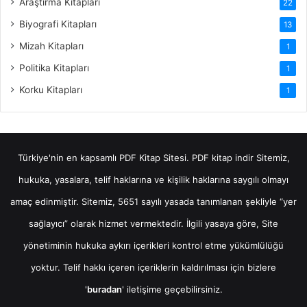
Araştırma Kitapları
22
Biyografi Kitapları
13
Mizah Kitapları
1
Politika Kitapları
1
Korku Kitapları
1
Türkiye'nin en kapsamlı PDF Kitap Sitesi.
PDF kitap indir
Sitemiz,
hukuka, yasalara, telif haklarına ve kişilik haklarına saygılı olmayı
amaç edinmiştir. Sitemiz, 5651 sayılı yasada tanımlanan şekliyle “yer
sağlayıcı” olarak hizmet vermektedir. İlgili yasaya göre, Site
yönetiminin hukuka aykırı içerikleri kontrol etme yükümlülüğü
yoktur. Telif hakkı içeren içeriklerin kaldırılması için bizlere
'
buradan
' iletişime geçebilirsiniz.