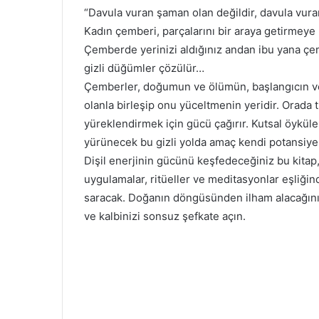
“Davula vuran şaman olan değildir, davula vura
Kadın çemberi, parçalarını bir araya getirmeye
Çemberde yerinizi aldığınız andan ibu yana çem
gizli düğümler çözülür…
Çemberler, doğumun ve ölümün, başlangıcın ve
olanla birleşip onu yüceltmenin yeridir. Orada tü
yüreklendirmek için gücü çağırır. Kutsal öyküler
yürünecek bu gizli yolda amaç kendi potansiyel
Dişil enerjinin gücünü keşfedeceğiniz bu kitap,
uygulamalar, ritüeller ve meditasyonlar eşliğind
saracak. Doğanın döngüsünden ilham alacağınız 
ve kalbinizi sonsuz şefkate açın.