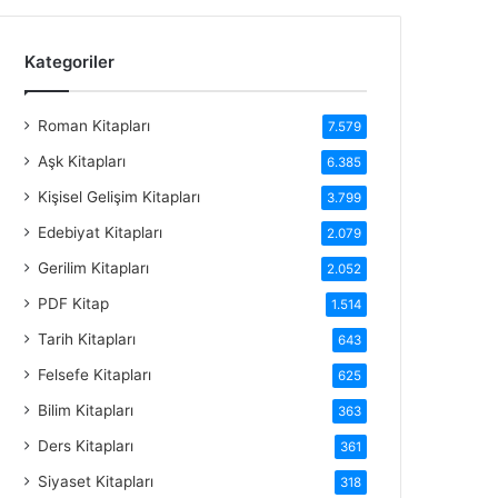
Kategoriler
Roman Kitapları
7.579
Aşk Kitapları
6.385
Kişisel Gelişim Kitapları
3.799
Edebiyat Kitapları
2.079
Gerilim Kitapları
2.052
PDF Kitap
1.514
Tarih Kitapları
643
Felsefe Kitapları
625
Bilim Kitapları
363
Ders Kitapları
361
Siyaset Kitapları
318