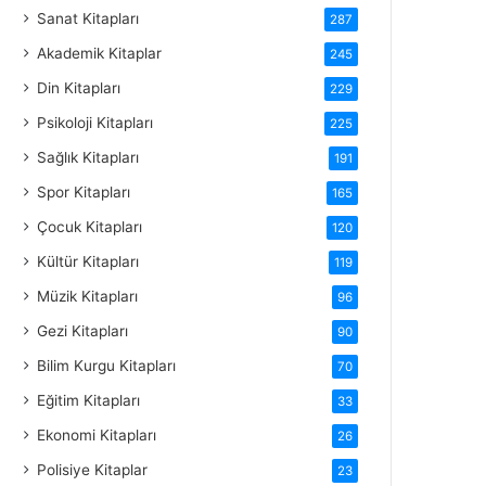
Sanat Kitapları
287
Akademik Kitaplar
245
Din Kitapları
229
Psikoloji Kitapları
225
Sağlık Kitapları
191
Spor Kitapları
165
Çocuk Kitapları
120
Kültür Kitapları
119
Müzik Kitapları
96
Gezi Kitapları
90
Bilim Kurgu Kitapları
70
Eğitim Kitapları
33
Ekonomi Kitapları
26
Polisiye Kitaplar
23