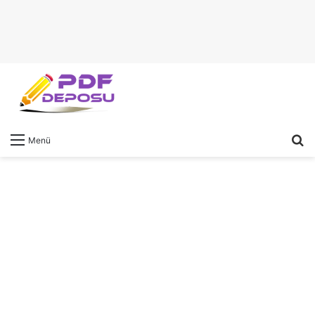
A
Menü
y
...