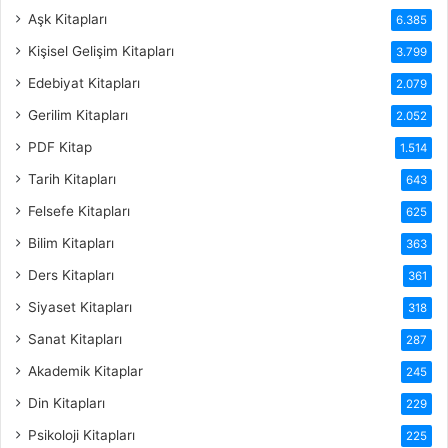
Aşk Kitapları
6.385
Kişisel Gelişim Kitapları
3.799
Edebiyat Kitapları
2.079
Gerilim Kitapları
2.052
PDF Kitap
1.514
Tarih Kitapları
643
Felsefe Kitapları
625
Bilim Kitapları
363
Ders Kitapları
361
Siyaset Kitapları
318
Sanat Kitapları
287
Akademik Kitaplar
245
Din Kitapları
229
Psikoloji Kitapları
225