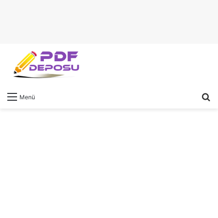
A
Menü
y
...