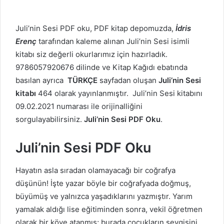
Juli’nin Sesi PDF oku, PDF kitap depomuzda,
İdris
Erenç
tarafından kaleme alınan Juli’nin Sesi isimli
kitabı siz değerli okurlarımız için hazırladık.
9786057920676 dilinde ve Kitap Kağıdı ebatında
basılan ayrıca
TÜRKÇE
sayfadan oluşan
Juli’nin Sesi
kitabı
464 olarak yayınlanmıştır. Juli’nin Sesi kitabını
09.02.2021 numarası ile orijinalliğini
sorgulayabilirsiniz.
Juli’nin Sesi PDF Oku
.
Juli’nin Sesi PDF Oku
Hayatın asla sıradan olamayacağı bir coğrafya
düşünün! İşte yazar böyle bir coğrafyada doğmuş,
büyümüş ve yalnızca yaşadıklarını yazmıştır. Yarım
yamalak aldığı lise eğitiminden sonra, vekil öğretmen
olarak bir köye atanmış; burada çocukların sevgisini,