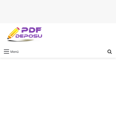
A
Menü
y
...