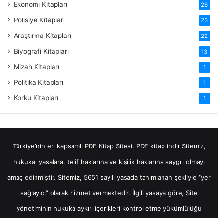
Ekonomi Kitapları
26
Polisiye Kitaplar
23
Araştırma Kitapları
22
Biyografi Kitapları
13
Mizah Kitapları
1
Politika Kitapları
1
Korku Kitapları
1
Türkiye'nin en kapsamlı PDF Kitap Sitesi.
PDF kitap indir
Sitemiz,
hukuka, yasalara, telif haklarına ve kişilik haklarına saygılı olmayı
amaç edinmiştir. Sitemiz, 5651 sayılı yasada tanımlanan şekliyle “yer
sağlayıcı” olarak hizmet vermektedir. İlgili yasaya göre, Site
yönetiminin hukuka aykırı içerikleri kontrol etme yükümlülüğü