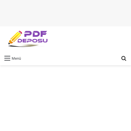
A
Menü
y
...