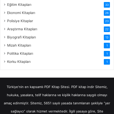
Eğitim Kitapları
33
Ekonomi Kitapları
26
Polisiye Kitaplar
23
Araştırma Kitapları
22
Biyografi Kitapları
13
Mizah Kitapları
1
Politika Kitapları
1
Korku Kitapları
1
Türkiye'nin en kapsamlı PDF Kitap Sitesi.
PDF kitap indir
Sitemiz,
hukuka, yasalara, telif haklarına ve kişilik haklarına saygılı olmayı
amaç edinmiştir. Sitemiz, 5651 sayılı yasada tanımlanan şekliyle “yer
sağlayıcı” olarak hizmet vermektedir. İlgili yasaya göre, Site