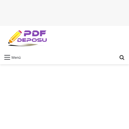
A
Menü
y
...