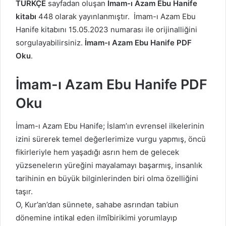
TÜRKÇE
sayfadan oluşan
İmam-ı Azam Ebu Hanife
kitabı
448 olarak yayınlanmıştır. İmam-ı Azam Ebu
Hanife kitabını 15.05.2023 numarası ile orijinalliğini
sorgulayabilirsiniz.
İmam-ı Azam Ebu Hanife PDF
Oku
.
İmam-ı Azam Ebu Hanife PDF
Oku
İmam-ı Azam Ebu Hanife; İslam’ın evrensel ilkelerinin
izini sürerek temel değerlerimize vurgu yapmış, öncü
fikirleriyle hem yaşadığı asrın hem de gelecek
yüzsenelerın yüreğini mayalamayı başarmış, insanlık
tarihinin en büyük bilginlerinden biri olma özelliğini
taşır.
O, Kur’an’dan sünnete, sahabe asrından tabiun
dönemine intikal eden ilmîbirikimi yorumlayıp