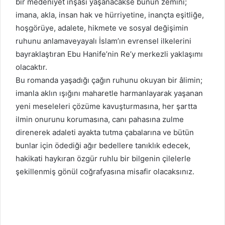
bir medeniyet inşası yaşanacakse bunun zemini;
imana, akla, insan hak ve hürriyetine, inançta eşitliğe,
hoşgörüye, adalete, hikmete ve sosyal değişimin
ruhunu anlamaveyayalı İslam’ın evrensel ilkelerini
bayraklaştıran Ebu Hanife’nin Re’y merkezli yaklaşımı
olacaktır.
Bu romanda yaşadığı çağın ruhunu okuyan bir âlimin;
imanla aklın ışığını maharetle harmanlayarak yaşanan
yeni meseleleri çözüme kavuşturmasına, her şartta
ilmin onurunu korumasına, canı pahasına zulme
direnerek adaleti ayakta tutma çabalarına ve bütün
bunlar için ödediği ağır bedellere tanıklık edecek,
hakikati haykıran özgür ruhlu bir bilgenin çilelerle
şekillenmiş gönül coğrafyasına misafir olacaksınız.