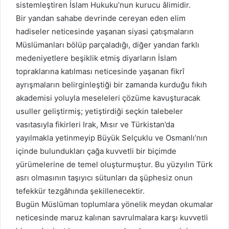
sistemleştiren İslam Hukuku’nun kurucu âlimidir.
Bir yandan sahabe devrinde cereyan eden elim
hadiseler neticesinde yaşanan siyasi çatışmaların
Müslümanları bölüp parçaladığı, diğer yandan farklı
medeniyetlere beşiklik etmiş diyarların İslam
topraklarına katılması neticesinde yaşanan fikrî
ayrışmaların belirginleştiği bir zamanda kurduğu fıkıh
akademisi yoluyla meseleleri çözüme kavuşturacak
usuller geliştirmiş; yetiştirdiği seçkin talebeler
vasıtasıyla fikirleri Irak, Mısır ve Türkistan’da
yayılmakla yetinmeyip Büyük Selçuklu ve Osmanlı’nın
içinde bulundukları çağa kuvvetli bir biçimde
yürümelerine de temel oluşturmuştur. Bu yüzyılın Türk
asrı olmasının taşıyıcı sütunları da şüphesiz onun
tefekkür tezgâhında şekillenecektir.
Bugün Müslüman toplumlara yönelik meydan okumalar
neticesinde maruz kalınan savrulmalara karşı kuvvetli