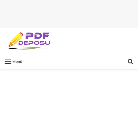
A
Menü
y
...