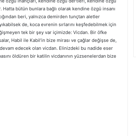
ne özgü inançları, kendine özgü dertleri, kendine özgü
. Hatta bütün bunlara bağlı olarak kendine özgü insanı
ığından beri, yalnızca demirden tunçtan aletler
 yıkabilsek de, koca evrenin sırlarını keşfedebilmek için
işmeyen tek bir şey var içimizde: Vicdan. Bir öfke
alar, Habil ile Kabil’in bize mirası ve çağlar değişse de,
devam edecek olan vicdan. Elinizdeki bu nadide eser
basını öldüren bir katilin vicdanının yüzsenelerdan bize