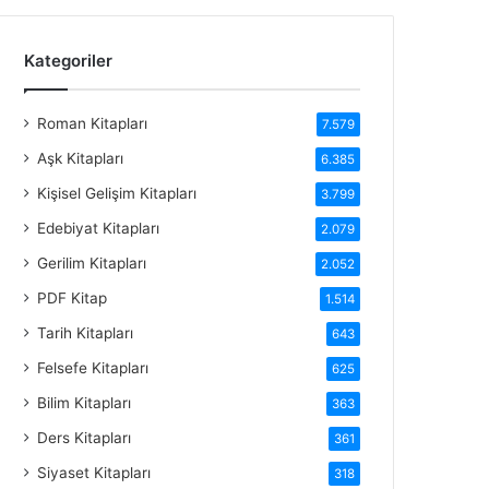
Kategoriler
Roman Kitapları
7.579
Aşk Kitapları
6.385
Kişisel Gelişim Kitapları
3.799
Edebiyat Kitapları
2.079
Gerilim Kitapları
2.052
PDF Kitap
1.514
Tarih Kitapları
643
Felsefe Kitapları
625
Bilim Kitapları
363
Ders Kitapları
361
Siyaset Kitapları
318