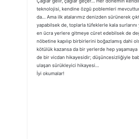
Çağlar gelir, çağlar geçer… Her dönemin kendi
teknolojisi, kendine özgü poblemleri mevcuttur
da… Ama ilk atalarımız denizden sürünerek çıkt
yapabilsek de, toplarla tüfeklerle kala surlarını
en ücra yerlere gitmeye cüret edebilsek de değ
nöbetine kapılıp birbirlerini boğazlamış dahi ols
kötülük kazansa da bir yerlerde hep yaşamaya 
de bir vicdan hikayesidir; düşüncesizliğiyle ba
ulaşan sürükleyici hikayesi…
İyi okumalar!