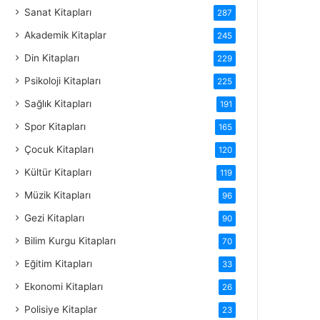
Sanat Kitapları
287
Akademik Kitaplar
245
Din Kitapları
229
Psikoloji Kitapları
225
Sağlık Kitapları
191
Spor Kitapları
165
Çocuk Kitapları
120
Kültür Kitapları
119
Müzik Kitapları
96
Gezi Kitapları
90
Bilim Kurgu Kitapları
70
Eğitim Kitapları
33
Ekonomi Kitapları
26
Polisiye Kitaplar
23