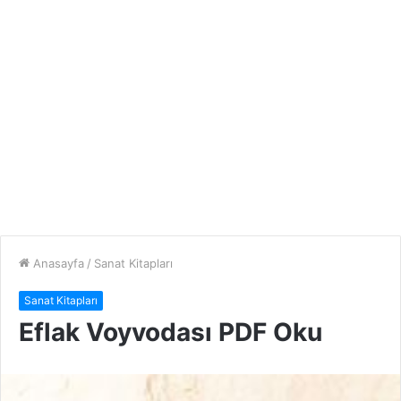
Anasayfa
/
Sanat Kitapları
Sanat Kitapları
Eflak Voyvodası PDF Oku