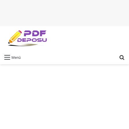
A
Menü
y
...