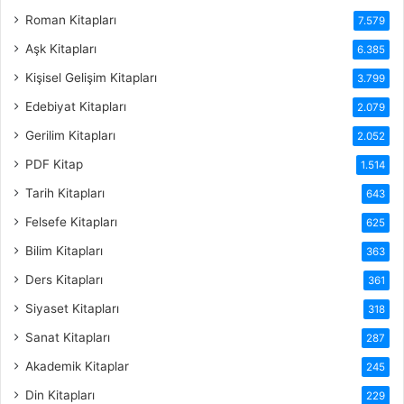
Roman Kitapları
7.579
Aşk Kitapları
6.385
Kişisel Gelişim Kitapları
3.799
Edebiyat Kitapları
2.079
Gerilim Kitapları
2.052
PDF Kitap
1.514
Tarih Kitapları
643
Felsefe Kitapları
625
Bilim Kitapları
363
Ders Kitapları
361
Siyaset Kitapları
318
Sanat Kitapları
287
Akademik Kitaplar
245
Din Kitapları
229