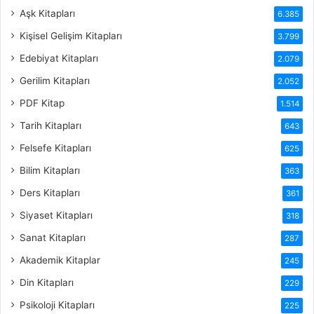
Aşk Kitapları
6.385
Kişisel Gelişim Kitapları
3.799
Edebiyat Kitapları
2.079
Gerilim Kitapları
2.052
PDF Kitap
1.514
Tarih Kitapları
643
Felsefe Kitapları
625
Bilim Kitapları
363
Ders Kitapları
361
Siyaset Kitapları
318
Sanat Kitapları
287
Akademik Kitaplar
245
Din Kitapları
229
Psikoloji Kitapları
225