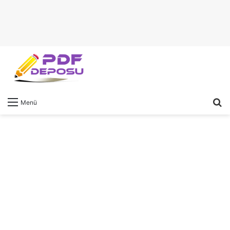
A
Menü
y
...