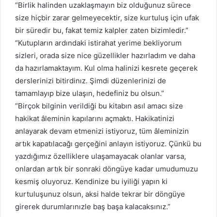
“Birlik halinden uzaklaşmayın biz olduğunuz sürece
size hiçbir zarar gelmeyecektir, size kurtuluş için ufak
bir süredir bu, fakat temiz kalpler zaten bizimledir.”
“Kutupların ardındaki istirahat yerime bekliyorum
sizleri, orada size nice güzellikler hazırladım ve daha
da hazırlamaktayım. Kul olma halinizi kesrete geçerek
derslerinizi bitirdinız. Şimdi düzenlerinizi de
tamamlayıp bize ulaşın, hedefiniz bu olsun.”
“Birçok bilginin verildiği bu kitabın asıl amacı size
hakikat âleminin kapılarını açmaktı. Hakikatinizi
anlayarak devam etmenizi istiyoruz, tüm âleminizin
artık kapatılacağı gerçeğini anlayın istiyoruz. Çünkü bu
yazdığımız özelliklere ulaşamayacak olanlar varsa,
onlardan artık bir sonraki döngüye kadar umudumuzu
kesmiş oluyoruz. Kendinize bu iyiliği yapın ki
kurtuluşunuz olsun, aksi halde tekrar bir döngüye
girerek durumlarınızle baş başa kalacaksınız.”