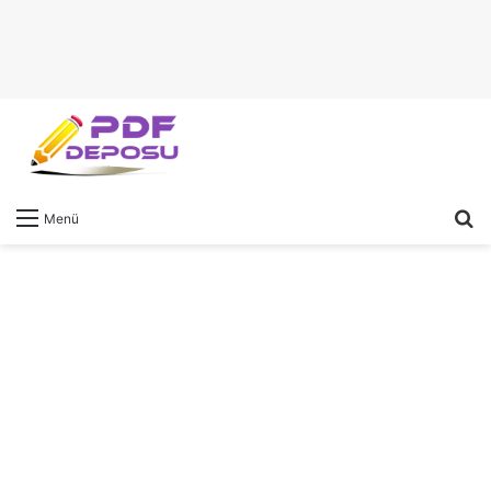
A
Menü
y
...