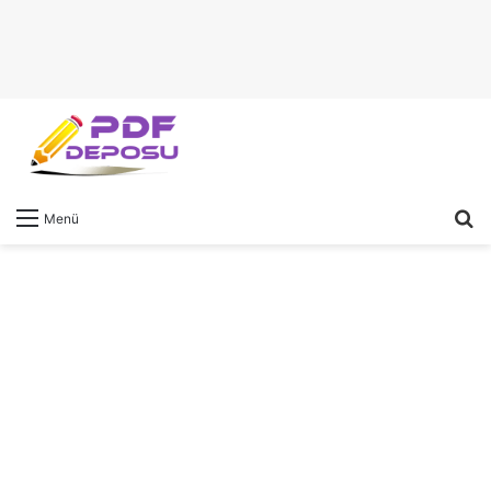
A
Menü
y
...