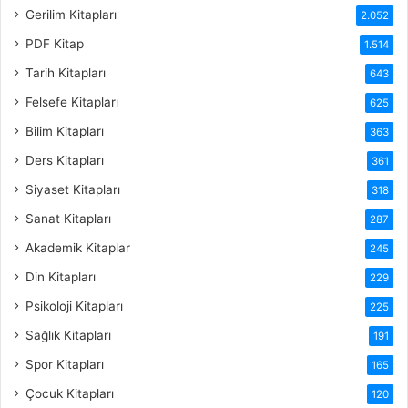
Gerilim Kitapları
2.052
PDF Kitap
1.514
Tarih Kitapları
643
Felsefe Kitapları
625
Bilim Kitapları
363
Ders Kitapları
361
Siyaset Kitapları
318
Sanat Kitapları
287
Akademik Kitaplar
245
Din Kitapları
229
Psikoloji Kitapları
225
Sağlık Kitapları
191
Spor Kitapları
165
Çocuk Kitapları
120