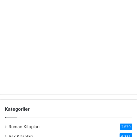
Kategoriler
Roman Kitapları
7.579
Aşk Kitapları
6.385