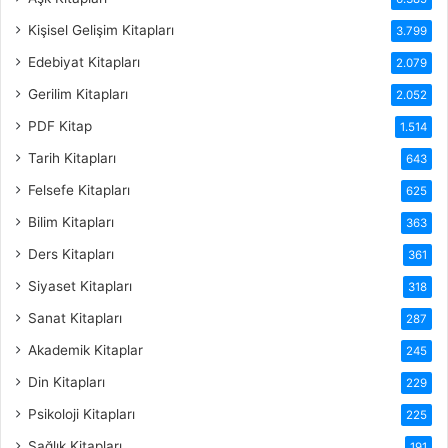
Kişisel Gelişim Kitapları
3.799
Edebiyat Kitapları
2.079
Gerilim Kitapları
2.052
PDF Kitap
1.514
Tarih Kitapları
643
Felsefe Kitapları
625
Bilim Kitapları
363
Ders Kitapları
361
Siyaset Kitapları
318
Sanat Kitapları
287
Akademik Kitaplar
245
Din Kitapları
229
Psikoloji Kitapları
225
Sağlık Kitapları
191