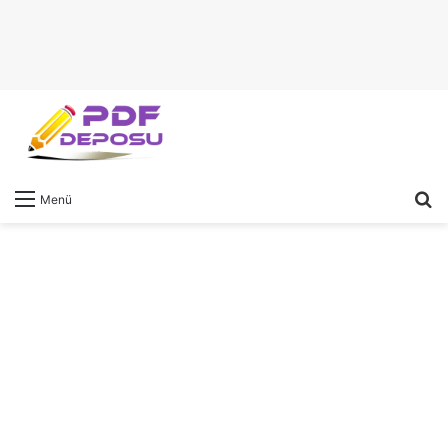
A
Menü
y
...