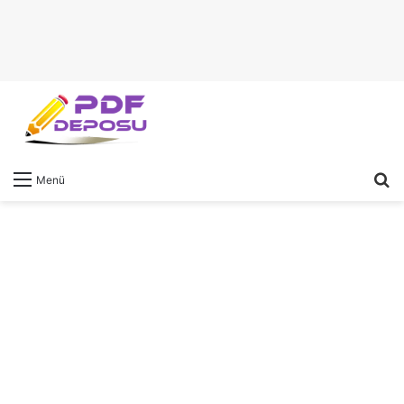
A
Menü
y
...