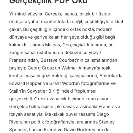
Gerçekçilik PDF Oku
Yirminci yüzyılın Gerçekçi sanatı, ortak bir üslup
endişesı yahut manifestolarla değil, çeşitliliğiyle dikkat
çeker. Bu çeşitliliğin içindeki ortak nokta, modern
dünyaya ve geriye kalan her şeye olduğu gibi bağlı
kalmaktır. James Malpas,
Gerçekçilik
kitabında, bu
zengin sanat üslubunu on dokuzuncu yüzyıl
Fransa’sından, Gustave Courbet’nin çalışmalarından
başlayıp Georg Grosz’un Weimar Almanya’sındaki
kentsel yaşamı gözlemlediği çalışmalarına, Amerika’da
Edward Hopper ve Grant Wood’un fotoğraflarıne ve
Stalin’in Sovyetler Birliği’ndeki “toplumsal
gerçekçiliğe” dek uzanacak biçimde konu alıyor.
Gerçekçi bakış açısını, iki savaş arasındaki Fransız ve
İtalyan sanatıyla, Meksikalı duvar ressamı Diego
Rivera’nın politik fotoğraflarıyle, aralarında Stanley
Spencer, Lucian Freud ve David Hockney’nin de