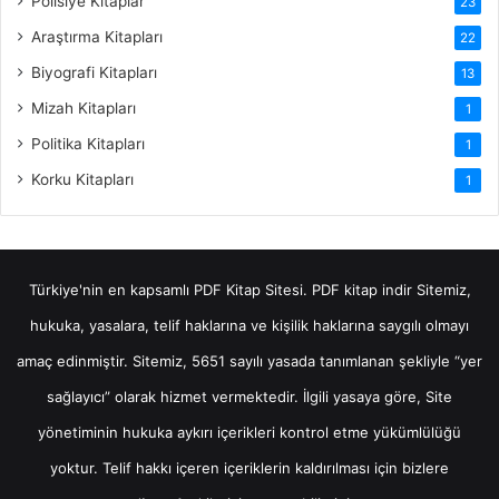
Polisiye Kitaplar
23
Araştırma Kitapları
22
Biyografi Kitapları
13
Mizah Kitapları
1
Politika Kitapları
1
Korku Kitapları
1
Türkiye'nin en kapsamlı PDF Kitap Sitesi.
PDF kitap indir
Sitemiz,
hukuka, yasalara, telif haklarına ve kişilik haklarına saygılı olmayı
amaç edinmiştir. Sitemiz, 5651 sayılı yasada tanımlanan şekliyle “yer
sağlayıcı” olarak hizmet vermektedir. İlgili yasaya göre, Site
yönetiminin hukuka aykırı içerikleri kontrol etme yükümlülüğü
yoktur. Telif hakkı içeren içeriklerin kaldırılması için bizlere