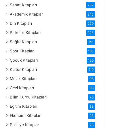
Sanat Kitapları
287
Akademik Kitaplar
245
Din Kitapları
229
Psikoloji Kitapları
225
Sağlık Kitapları
191
Spor Kitapları
165
Çocuk Kitapları
120
Kültür Kitapları
119
Müzik Kitapları
96
Gezi Kitapları
90
Bilim Kurgu Kitapları
70
Eğitim Kitapları
33
Ekonomi Kitapları
26
Polisiye Kitaplar
23