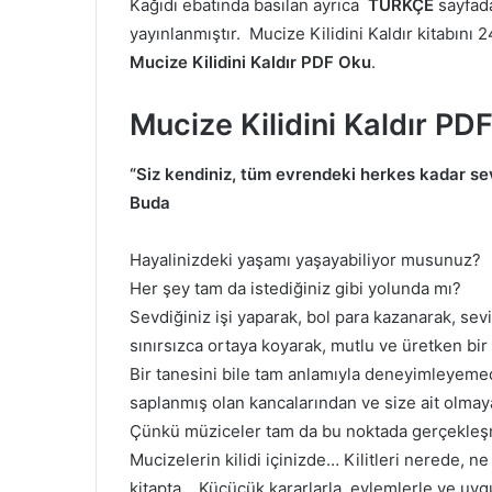
Kağıdı ebatında basılan ayrıca
TÜRKÇE
sayfad
yayınlanmıştır. Mucize Kilidini Kaldır kitabını 2
Mucize Kilidini Kaldır PDF Oku
.
Mucize Kilidini Kaldır PD
“Siz kendiniz, tüm evrendeki herkes kadar sev
Buda
Hayalinizdeki yaşamı yaşayabiliyor musunuz?
Her şey tam da istediğiniz gibi yolunda mı?
Sevdiğiniz işi yaparak, bol para kazanarak, sevip
sınırsızca ortaya koyarak, mutlu ve üretken b
Bir tanesini bile tam anlamıyla deneyimleyemed
saplanmış olan kancalarından ve size ait olmay
Çünkü müziceler tam da bu noktada gerçekleş
Mucizelerin kilidi içinizde… Kilitleri nerede, n
kitapta… Küçücük kararlarla, eylemlerle ve uy