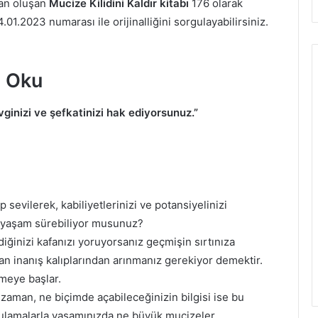
an oluşan
Mucize Kilidini Kaldır kitabı
176 olarak
4.01.2023 numarası ile orijinalliğini sorgulayabilirsiniz.
F Oku
ginizi ve şefkatinizi hak ediyorsunuz.”
 sevilerek, kabiliyetlerinizi ve potansiyelinizi
ir yaşam sürebiliyor musunuz?
iğinizi kafanızı yoruyorsanız geçmişin sırtınıza
an inanış kalıplarından arınmanız gerekiyor demektir.
meye başlar.
e zaman, ne biçimde açabileceğinizin bilgisi ise bu
gulamalarla yaşamınızda ne büyük mucizeler