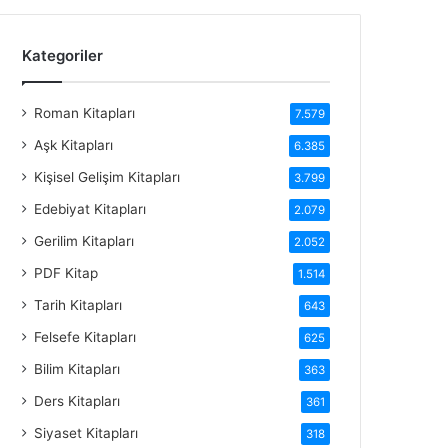
Kategoriler
Roman Kitapları
7.579
Aşk Kitapları
6.385
Kişisel Gelişim Kitapları
3.799
Edebiyat Kitapları
2.079
Gerilim Kitapları
2.052
PDF Kitap
1.514
Tarih Kitapları
643
Felsefe Kitapları
625
Bilim Kitapları
363
Ders Kitapları
361
Siyaset Kitapları
318