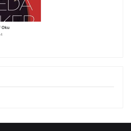
F Oku
24