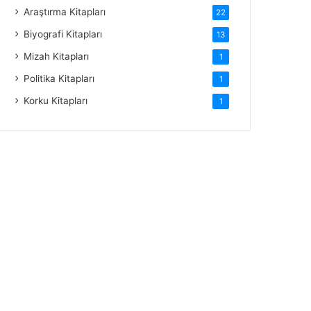
Araştırma Kitapları
22
Biyografi Kitapları
13
Mizah Kitapları
1
Politika Kitapları
1
Korku Kitapları
1