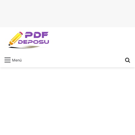
A
Menü
y
...