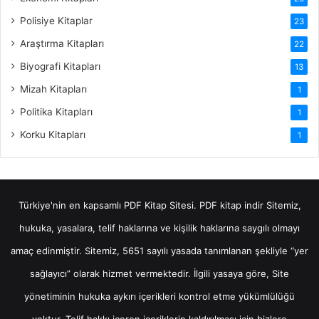
Polisiye Kitaplar
23
Araştırma Kitapları
22
Biyografi Kitapları
13
Mizah Kitapları
1
Politika Kitapları
1
Korku Kitapları
1
Türkiye'nin en kapsamlı PDF Kitap Sitesi.
PDF kitap indir
Sitemiz,
hukuka, yasalara, telif haklarına ve kişilik haklarına saygılı olmayı
amaç edinmiştir. Sitemiz, 5651 sayılı yasada tanımlanan şekliyle “yer
sağlayıcı” olarak hizmet vermektedir. İlgili yasaya göre, Site
yönetiminin hukuka aykırı içerikleri kontrol etme yükümlülüğü
yoktur. Telif hakkı içeren içeriklerin kaldırılması için bizlere