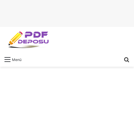
A
Menü
y
...