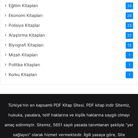
Eğitim Kitapları
33
Ekonomi Kitapları
26
Polisiye Kitaplar
23
Araştırma Kitapları
22
Biyografi Kitapları
13
Mizah Kitapları
1
Politika Kitapları
1
Korku Kitapları
1
Türkiye'nin en kapsamlı PDF Kitap Sitesi.
PDF kitap indir
Sitemiz,
hukuka, yasalara, telif haklarına ve kişilik haklarına saygılı olmayı
amaç edinmiştir. Sitemiz, 5651 sayılı yasada tanımlanan şekliyle “yer
sağlayıcı” olarak hizmet vermektedir. İlgili yasaya göre, Site