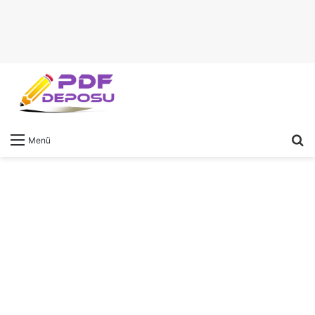
A
Menü
y
...