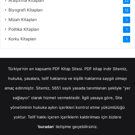
Araştırma Kitapları
22
Biyografi Kitapları
13
Mizah Kitapları
1
Politika Kitapları
1
Korku Kitapları
1
Türkiye'nin en kapsamlı PDF Kitap Sitesi.
PDF kitap indir
Sitemiz,
hukuka, yasalara, telif haklarına ve kişilik haklarına saygılı olmayı
amaç edinmiştir. Sitemiz, 5651 sayılı yasada tanımlanan şekliyle “yer
sağlayıcı” olarak hizmet vermektedir. İlgili yasaya göre, Site
yönetiminin hukuka aykırı içerikleri kontrol etme yükümlülüğü
yoktur. Telif hakkı içeren içeriklerin kaldırılması için bizlere
'
buradan
' iletişime geçebilirsiniz.