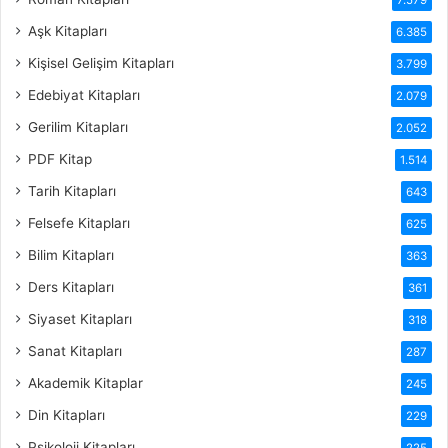
Aşk Kitapları
6.385
Kişisel Gelişim Kitapları
3.799
Edebiyat Kitapları
2.079
Gerilim Kitapları
2.052
PDF Kitap
1.514
Tarih Kitapları
643
Felsefe Kitapları
625
Bilim Kitapları
363
Ders Kitapları
361
Siyaset Kitapları
318
Sanat Kitapları
287
Akademik Kitaplar
245
Din Kitapları
229
Psikoloji Kitapları
225