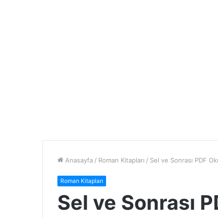
Anasayfa
/
Roman Kitapları
/
Sel ve Sonrası PDF Ok
Roman Kitapları
Sel ve Sonrası 