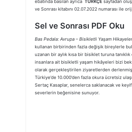
ebatında basılan ayrıca
TÜRKÇE
sayfadan olu
ve Sonrası kitabını 02.07.2022 numarası ile oriji
Sel ve Sonrası PDF Oku
Bas Pedala: Avrupa – Bisikletli Yaşam Hikayeler
kullanan birbirinden fazla değişik bireylerle b
uzanan bir aylık kısa bir bisiklet turuna tanıkl
insanlara ait bisikletli yaşam hikâyeleri bizi b
olarak gerçekleştirilen ziyaretlerden derlenmiş 
Türkiye’de 10.000’den fazla okura ücretsiz ula
Sertaç Kasaplar, senelerca saklanacak ve keyif
severlerin beğenisine sunuyor.