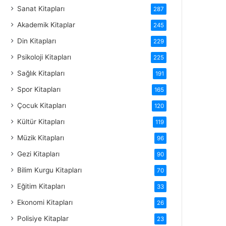
Sanat Kitapları
287
Akademik Kitaplar
245
Din Kitapları
229
Psikoloji Kitapları
225
Sağlık Kitapları
191
Spor Kitapları
165
Çocuk Kitapları
120
Kültür Kitapları
119
Müzik Kitapları
96
Gezi Kitapları
90
Bilim Kurgu Kitapları
70
Eğitim Kitapları
33
Ekonomi Kitapları
26
Polisiye Kitaplar
23