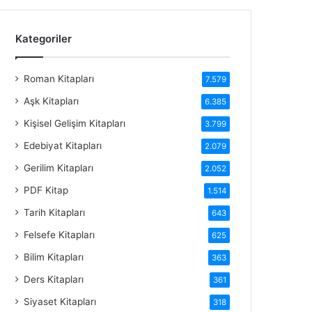
Kategoriler
Roman Kitapları
7.579
Aşk Kitapları
6.385
Kişisel Gelişim Kitapları
3.799
Edebiyat Kitapları
2.079
Gerilim Kitapları
2.052
PDF Kitap
1.514
Tarih Kitapları
643
Felsefe Kitapları
625
Bilim Kitapları
363
Ders Kitapları
361
Siyaset Kitapları
318