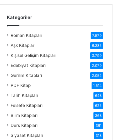
Kategoriler
Roman Kitapları
7.579
Aşk Kitapları
6.385
Kişisel Gelişim Kitapları
3.799
Edebiyat Kitapları
2.079
Gerilim Kitapları
2.052
PDF Kitap
1.514
Tarih Kitapları
643
Felsefe Kitapları
625
Bilim Kitapları
363
Ders Kitapları
361
Siyaset Kitapları
318