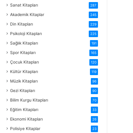
Sanat Kitapları
287
Akademik Kitaplar
245
Din Kitapları
229
Psikoloji Kitapları
225
Sağlık Kitapları
191
Spor Kitapları
165
Çocuk Kitapları
120
Kültür Kitapları
119
Müzik Kitapları
96
Gezi Kitapları
90
Bilim Kurgu Kitapları
70
Eğitim Kitapları
33
Ekonomi Kitapları
26
Polisiye Kitaplar
23