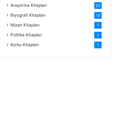
Araştırma Kitapları
22
Biyografi Kitapları
13
Mizah Kitapları
1
Politika Kitapları
1
Korku Kitapları
1