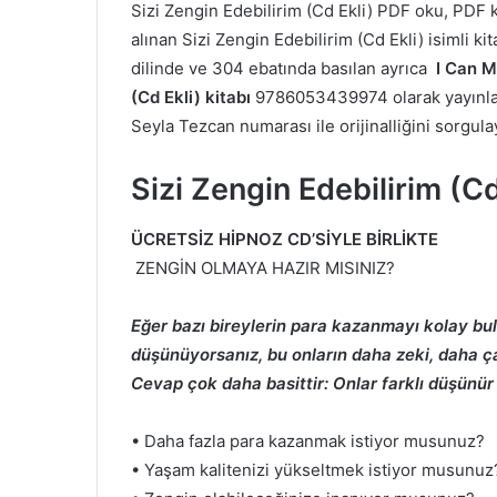
Sizi Zengin Edebilirim (Cd Ekli) PDF oku, PDF
alınan Sizi Zengin Edebilirim (Cd Ekli) isimli kit
dilinde ve 304 ebatında basılan ayrıca
I Can M
(Cd Ekli) kitabı
9786053439974 olarak yayınlanm
Seyla Tezcan numarası ile orijinalliğini sorgula
Sizi Zengin Edebilirim (C
ÜCRETSİZ HİPNOZ CD’SİYLE BİRLİKTE
ZENGİN OLMAYA HAZIR MISINIZ?
Eğer bazı bireylerin para kazanmayı kolay bul
düşünüyorsanız, bu onların daha zeki, daha ça
Cevap çok daha basittir: Onlar farklı düşünür
• Daha fazla para kazanmak istiyor musunuz?
• Yaşam kalitenizi yükseltmek istiyor musunu