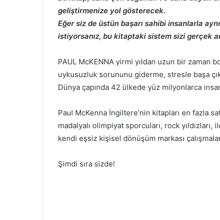
geliştirmenize yol gösterecek.
Eğer siz de üstün başarı sahibi insanlarla ayn
istiyorsanız, bu kitaptaki sistem sizi gerçek 
PAUL McKENNA yirmi yıldan uzun bir zaman boy
uykusuzluk sorununu giderme, stresle başa çı
Dünya çapında 42 ülkede yüz milyonlarca insan t
Paul McKenna İngiltere’nin kitapları en fazla sat
madalyalı olimpiyat sporcuları, rock yıldızları, il
kendi eşsiz kişisel dönüşüm markası çalışmalar
Şimdi sıra sizde!