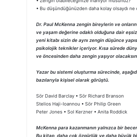
• Zengin olabileceğinize inanıyor musunuz?
• Bu düşündüğünüzden daha kolay olsaydı ne
Dr. Paul McKenna zengin bireylerin ve onların
ve yaşam değerine odaklı olduğuna dair eşsiz 
yeni kitabı sizin de aynı zengin düşünce yapı
psikolojik teknikler içeriyor. Kısa sürede dü
ve öncesinden daha zengin yaşıyor olacaksın
Yazar bu sistemi oluşturma sürecinde, aşağıd
bazılarıyla kişisel olarak görüştü.
Sör David Barclay • Sör Richard Branson
Stelios Haji-Ioannou • Sör Philip Green
Peter Jones • Sol Kerzner • Anita Roddick
McKenna para kazanmanın yalnızca bir beceri, 
Bu kitap, daha çok özgürlük ve daha büyük bi