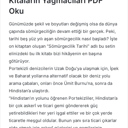
Kıtaların Yağmacıları PDF
Oku
Günümüzde şekil ve boyutları değişmiş olsa da dünya
çapında sömürgeciliğin devam ettiği bir gerçek. Peki,
tarihi beş yüz yılı aşan sömürgecilik nasıl başladı? İşte
on kitaptan oluşan “Sömürgecilik Tarihi” adlı bu setin
elinizdeki bu ilk kitabı bizi hikâyenin en başına
götürüyor.
Portekizli denizcilerin Uzak Doğu’ya ulaşmak için, İpek
ve Baharat yollarına alternatif olacak bir deniz yolu
arama çabaları, onları önce Ümit Burnu’na, sonra da
Hindistan’a ulaştırdı.
“Hindistan’ın yolunu öğrenen Portekizliler, Hindistan’a
bir çok askerî ve ticari gemi göndererek güç
yetirebildikleri her yeri işgal ettiler ve bir çok yerde
ticaretle meşgul oldular. Bunun yanı sıra ticari çıkarlar
elde etmek için askerî güçlerini ve gemilerinin