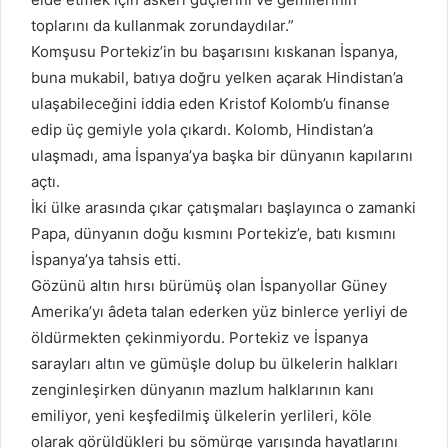
toplarını da kullanmak zorundaydılar.”
Komşusu Portekiz’in bu başarısını kıskanan İspanya,
buna mukabil, batıya doğru yelken açarak Hindistan’a
ulaşabileceğini iddia eden Kristof Kolomb’u finanse
edip üç gemiyle yola çıkardı. Kolomb, Hindistan’a
ulaşmadı, ama İspanya’ya başka bir dünyanın kapılarını
açtı.
İki ülke arasında çıkar çatışmaları başlayınca o zamanki
Papa, dünyanın doğu kısmını Portekiz’e, batı kısmını
İspanya’ya tahsis etti.
Gözünü altın hırsı bürümüş olan İspanyollar Güney
Amerika’yı âdeta talan ederken yüz binlerce yerliyi de
öldürmekten çekinmiyordu. Portekiz ve İspanya
sarayları altın ve gümüşle dolup bu ülkelerin halkları
zenginleşirken dünyanın mazlum halklarının kanı
emiliyor, yeni keşfedilmiş ülkelerin yerlileri, köle
olarak görüldükleri bu sömürge yarışında hayatlarını