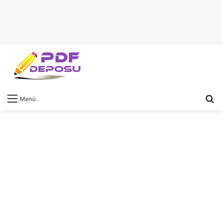
A
Menü
y
...