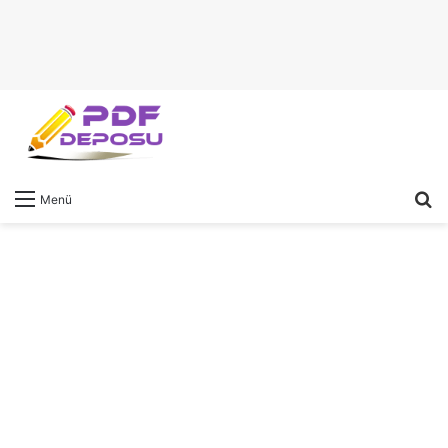
A
Menü
y
...