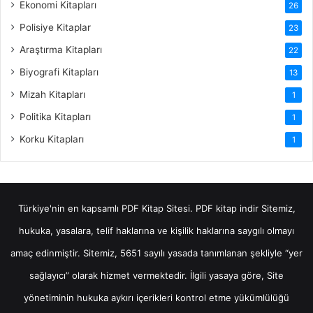
Ekonomi Kitapları
26
Polisiye Kitaplar
23
Araştırma Kitapları
22
Biyografi Kitapları
13
Mizah Kitapları
1
Politika Kitapları
1
Korku Kitapları
1
Türkiye'nin en kapsamlı PDF Kitap Sitesi.
PDF kitap indir
Sitemiz,
hukuka, yasalara, telif haklarına ve kişilik haklarına saygılı olmayı
amaç edinmiştir. Sitemiz, 5651 sayılı yasada tanımlanan şekliyle “yer
sağlayıcı” olarak hizmet vermektedir. İlgili yasaya göre, Site
yönetiminin hukuka aykırı içerikleri kontrol etme yükümlülüğü