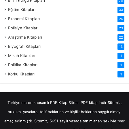
Bilim Kurgu Kitapları
70
Eğitim Kitapları
33
Ekonomi Kitapları
26
Polisiye Kitaplar
23
Araştırma Kitapları
22
Biyografi Kitapları
13
Mizah Kitapları
1
Politika Kitapları
1
Korku Kitapları
1
Türkiye'nin en kapsamlı PDF Kitap Sitesi.
PDF kitap indir
Sitemiz,
hukuka, yasalara, telif haklarına ve kişilik haklarına saygılı olmayı
amaç edinmiştir. Sitemiz, 5651 sayılı yasada tanımlanan şekliyle “yer