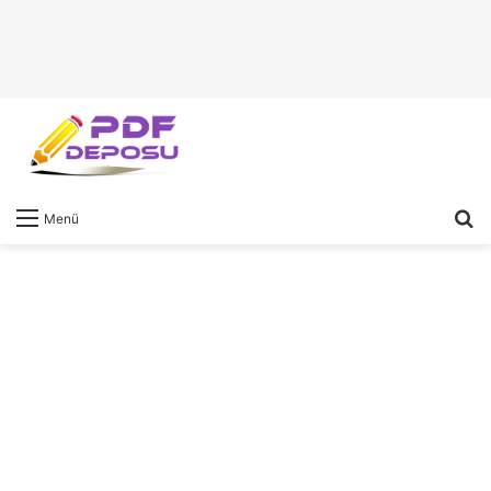
A
Menü
y
...