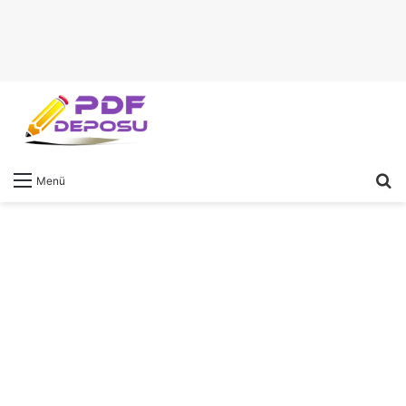
A
Menü
y
...