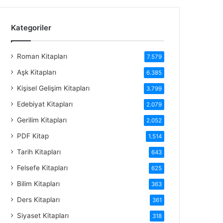
Kategoriler
Roman Kitapları
7.579
Aşk Kitapları
6.385
Kişisel Gelişim Kitapları
3.799
Edebiyat Kitapları
2.079
Gerilim Kitapları
2.052
PDF Kitap
1.514
Tarih Kitapları
643
Felsefe Kitapları
625
Bilim Kitapları
363
Ders Kitapları
361
Siyaset Kitapları
318