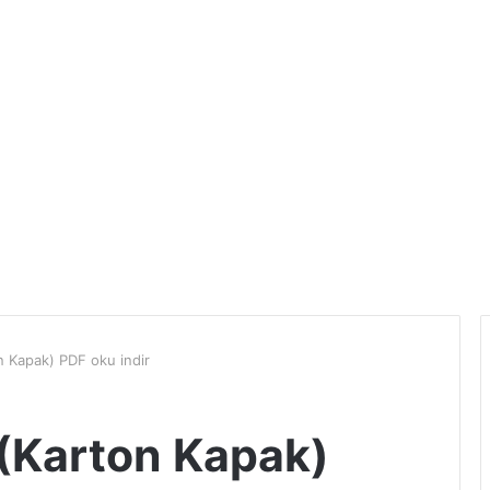
on Kapak) PDF oku indir
ı (Karton Kapak)