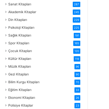
Sanat Kitapları
287
Akademik Kitaplar
245
Din Kitapları
229
Psikoloji Kitapları
225
Sağlık Kitapları
191
Spor Kitapları
165
Çocuk Kitapları
120
Kültür Kitapları
119
Müzik Kitapları
96
Gezi Kitapları
90
Bilim Kurgu Kitapları
70
Eğitim Kitapları
33
Ekonomi Kitapları
26
Polisiye Kitaplar
23