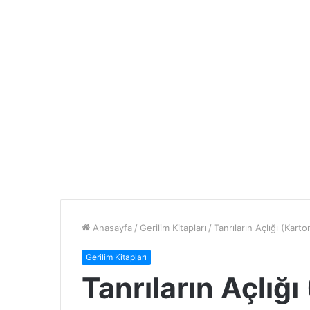
Anasayfa
/
Gerilim Kitapları
/
Tanrıların Açlığı (Kart
Gerilim Kitapları
Tanrıların Açlığ