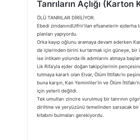
Tanrıların Açlığı (Karto
ÖLÜ TANRILAR DİRİLİYOR.
Ebedi zindanındUlfrir’ilan efsanelerin ejderha ta
planları yapıyordu.
Orka kayıp oğlunu aramaya devam ederken Kan
de içlerinden birini kurtarmak için güneye, bir
ise intikam yolunda ilk adımlarını atmaya başlam
Lik Rifa’yla ejder doğan takipçilerinin pençesin
tutmaya kararlı olan Elvar, Ölüm İttifakı’nı pe
buna karşın, Kan Yeminliler’in ve Ölüm İttifakı’
için yeterli değildi.
Tek umutları zincire vurulmuş bir tanrının çılgın
diriltme ve yeryüzünü temelinden sarsacak bir
kitabını bulmaları gerekiyordu.