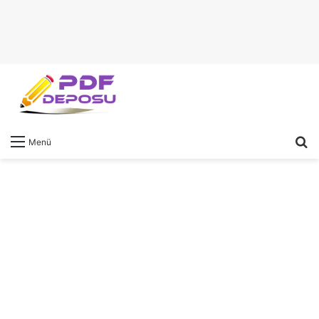
A
Menü
y
...