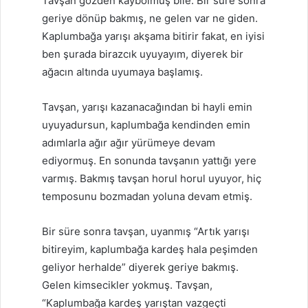
Tavşan gözden kaybolmuş bile. Bir süre sonra
geriye dönüp bakmış, ne gelen var ne giden.
Kaplumbağa yarışı akşama bitirir fakat, en iyisi
ben şurada birazcık uyuyayım, diyerek bir
ağacın altında uyumaya başlamış.
Tavşan, yarışı kazanacağından bi hayli emin
uyuyadursun, kaplumbağa kendinden emin
adımlarla ağır ağır yürümeye devam
ediyormuş. En sonunda tavşanın yattığı yere
varmış. Bakmış tavşan horul horul uyuyor, hiç
temposunu bozmadan yoluna devam etmiş.
Bir süre sonra tavşan, uyanmış “Artık yarışı
bitireyim, kaplumbağa kardeş hala peşimden
geliyor herhalde” diyerek geriye bakmış.
Gelen kimsecikler yokmuş. Tavşan,
“Kaplumbağa kardeş yarıştan vazgeçti