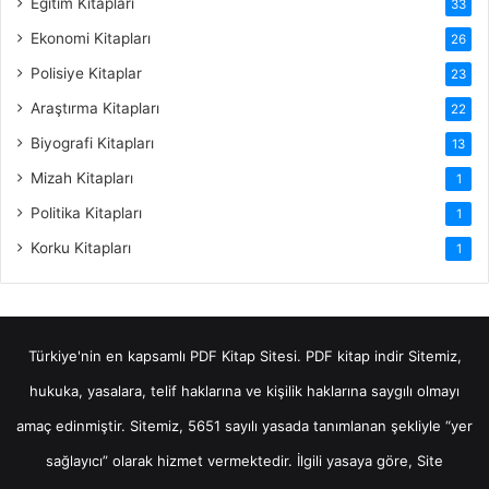
Eğitim Kitapları
33
Ekonomi Kitapları
26
Polisiye Kitaplar
23
Araştırma Kitapları
22
Biyografi Kitapları
13
Mizah Kitapları
1
Politika Kitapları
1
Korku Kitapları
1
Türkiye'nin en kapsamlı PDF Kitap Sitesi.
PDF kitap indir
Sitemiz,
hukuka, yasalara, telif haklarına ve kişilik haklarına saygılı olmayı
amaç edinmiştir. Sitemiz, 5651 sayılı yasada tanımlanan şekliyle “yer
sağlayıcı” olarak hizmet vermektedir. İlgili yasaya göre, Site