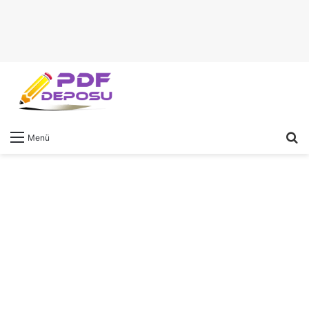
A
Menü
y
...