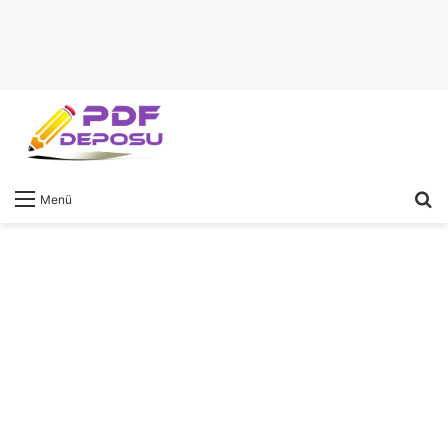
A
Menü
y
...