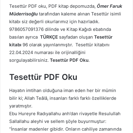
Tesettür PDF oku, PDF kitap depomuzda,
Ömer Faruk
Müderrisoğlu
tarafından kaleme alınan Tesettür isimli
kitabı siz değerli okurlarımız için hazırladık.
9786057091376 dilinde ve Kitap Kağıdı ebatında
basılan ayrıca
TÜRKÇE
sayfadan oluşan
Tesettür
kitabı
96 olarak yayınlanmıştır. Tesettür kitabını
22.04.2024 numarası ile orijinalliğini
sorgulayabilirsiniz.
Tesettür PDF Oku
.
Tesettür PDF Oku
Hayatın imtihan olduğuna iman eden her bir mümin
bilir ki; Allah Teâlâ, insanları farklı farklı özelliklerde
yaratmıştır.
Ebu Hureyre Radıyallahu anh’dan rivayetle Resulullah
Sallallahu aleyhi ve sellem şöyle buyurmuştur:
“İnsanlar madenler gibidir. Onların cahiliye zamanında