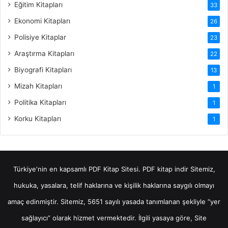
Eğitim Kitapları
33
Ekonomi Kitapları
26
Polisiye Kitaplar
23
Araştırma Kitapları
22
Biyografi Kitapları
13
Mizah Kitapları
1
Politika Kitapları
1
Korku Kitapları
1
Türkiye'nin en kapsamlı PDF Kitap Sitesi.
PDF kitap indir
Sitemiz,
hukuka, yasalara, telif haklarına ve kişilik haklarına saygılı olmayı
amaç edinmiştir. Sitemiz, 5651 sayılı yasada tanımlanan şekliyle “yer
sağlayıcı” olarak hizmet vermektedir. İlgili yasaya göre, Site