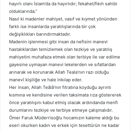
hayırlı olanı İslam’da da hayırlıdır; fekahet/fıkıh sahibi
olduklarında.”
Nasıl ki madenler mahiyet, vasıf ve kıymet yönünden
farklı ise insanlarda yaratılışlarında bir çok
değişiklıkları barındırmaktadır.
Madenin işlenmesi gibi insan da nefisini manevi
hastalıklardan temizlemek olan tezkiye ve yaratılış
mahiyetini muhafaza etmek olan terbiye ile var edilme
gayesine uymayan manevi lekelerden ve sıfatlardan
arınarak ve korunarak Allah Teala’nın razı olduğu
manevî kişiliğe ve hale inkılap eder.
Her insan, Allah Teâlâ’nın fıtratına koyduğu ayrıntı
kısmına ve kendisine verilen taksimata rıza göstererek
önce yaratılışını kabul etmiş olacak ardındanda menfi
durumlarını tezkiye ve terbiye etmeye çalışmalıdır.
Ömer Faruk Müderrisoğlu hocamızın kaleme aldığı bu
eseri okurken kadın ve erkek için tesettürün ne kadar