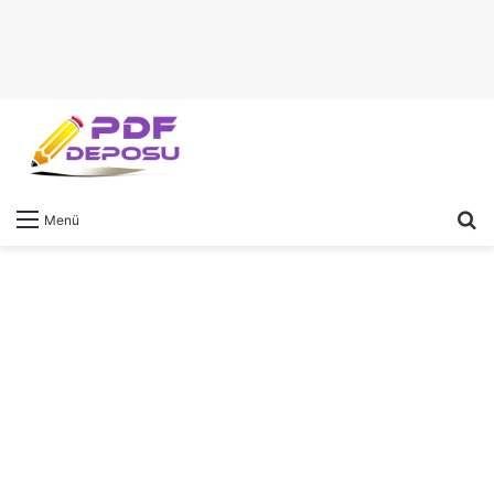
A
Menü
y
...