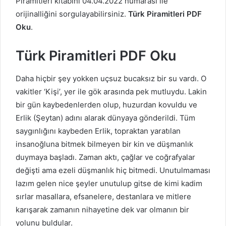
Piramitleri kitabını 04.04.2022 numarası ile
orijinalliğini sorgulayabilirsiniz.
Türk Piramitleri PDF
Oku
.
Türk Piramitleri PDF Oku
Daha hiçbir şey yokken uçsuz bucaksız bir su vardı. O
vakitler ‘Kişi’, yer ile gök arasında pek mutluydu. Lakin
bir gün kaybedenlerden olup, huzurdan kovuldu ve
Erlik (Şeytan) adını alarak dünyaya gönderildi. Tüm
saygınlığını kaybeden Erlik, topraktan yaratılan
insanoğluna bitmek bilmeyen bir kin ve düşmanlık
duymaya başladı. Zaman aktı, çağlar ve coğrafyalar
değişti ama ezeli düşmanlık hiç bitmedi. Unutulmaması
lazım gelen nice şeyler unutulup gitse de kimi kadim
sırlar masallara, efsanelere, destanlara ve mitlere
karışarak zamanın nihayetine dek var olmanın bir
yolunu buldular.