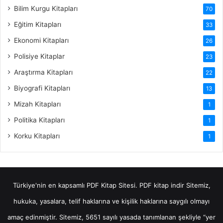
Bilim Kurgu Kitapları
70
Eğitim Kitapları
33
Ekonomi Kitapları
26
Polisiye Kitaplar
23
Araştırma Kitapları
22
Biyografi Kitapları
13
Mizah Kitapları
1
Politika Kitapları
1
Korku Kitapları
1
Türkiye'nin en kapsamlı PDF Kitap Sitesi.
PDF kitap indir
Sitemiz,
hukuka, yasalara, telif haklarına ve kişilik haklarına saygılı olmayı
amaç edinmiştir. Sitemiz, 5651 sayılı yasada tanımlanan şekliyle “yer