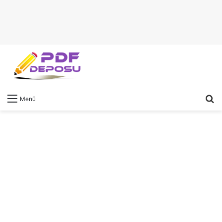
A
Menü
y
...