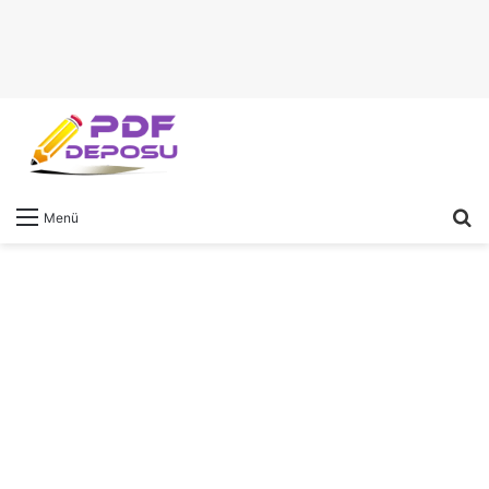
A
Menü
y
...