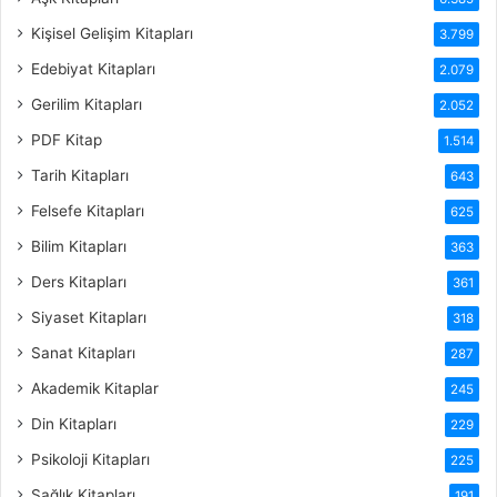
Kişisel Gelişim Kitapları
3.799
Edebiyat Kitapları
2.079
Gerilim Kitapları
2.052
PDF Kitap
1.514
Tarih Kitapları
643
Felsefe Kitapları
625
Bilim Kitapları
363
Ders Kitapları
361
Siyaset Kitapları
318
Sanat Kitapları
287
Akademik Kitaplar
245
Din Kitapları
229
Psikoloji Kitapları
225
Sağlık Kitapları
191