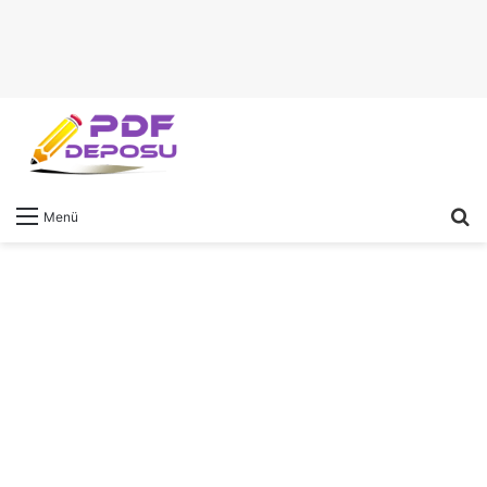
A
Menü
y
...