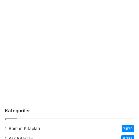
Kategoriler
Roman Kitapları
7.579
Aşk Kitapları
6.385