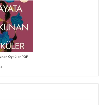
unan Öyküler PDF
24