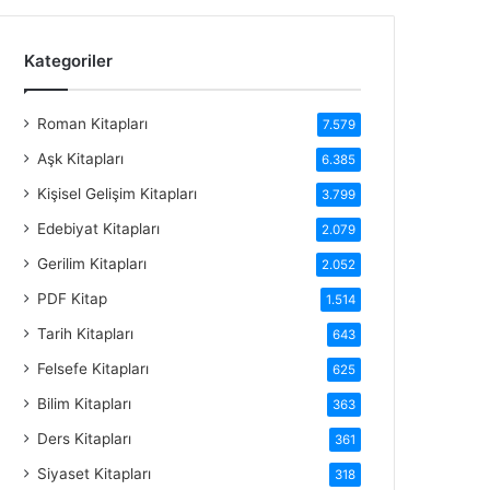
Kategoriler
Roman Kitapları
7.579
Aşk Kitapları
6.385
Kişisel Gelişim Kitapları
3.799
Edebiyat Kitapları
2.079
Gerilim Kitapları
2.052
PDF Kitap
1.514
Tarih Kitapları
643
Felsefe Kitapları
625
Bilim Kitapları
363
Ders Kitapları
361
Siyaset Kitapları
318