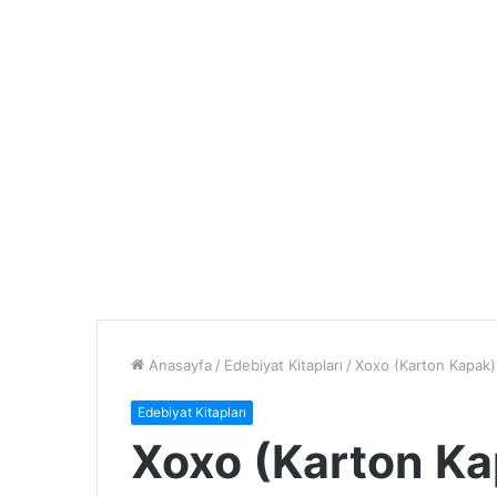
Anasayfa
/
Edebiyat Kitapları
/
Xoxo (Karton Kapak
Edebiyat Kitapları
Xoxo (Karton K