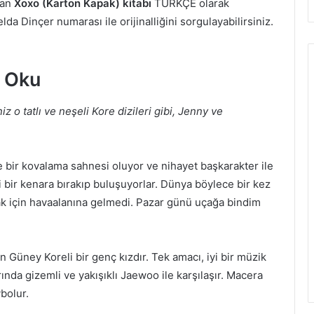
şan
Xoxo (Karton Kapak) kitabı
TÜRKÇE olarak
da Dinçer numarası ile orijinalliğini sorgulayabilirsiniz.
F Oku
z o tatlı ve neşeli Kore dizileri gibi, Jenny ve
e bir kovalama sahnesi oluyor ve nihayet başkarakter ile
i bir kenara bırakıp buluşuyorlar. Dünya böylece bir kez
k için havaalanına gelmedi. Pazar günü uçağa bindim
n Güney Koreli bir genç kızdır. Tek amacı, iyi bir müzik
nda gizemli ve yakışıklı Jaewoo ile karşılaşır. Macera
bolur.