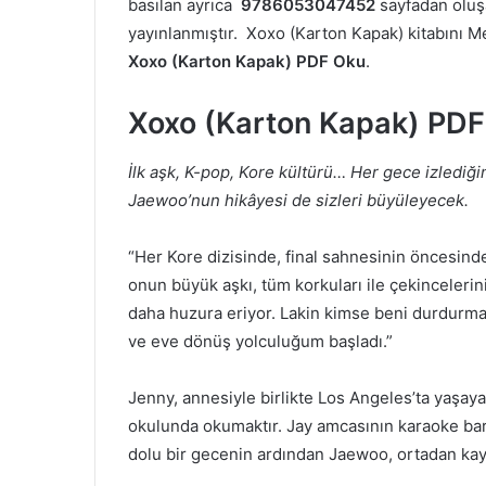
basılan ayrıca
9786053047452
sayfadan olu
yayınlanmıştır. Xoxo (Karton Kapak) kitabını Mel
Xoxo (Karton Kapak) PDF Oku
.
Xoxo (Karton Kapak) PD
İlk aşk, K-pop, Kore kültürü… Her gece izlediğini
Jaewoo’nun hikâyesi de sizleri büyüleyecek.
“Her Kore dizisinde, final sahnesinin öncesind
onun büyük aşkı, tüm korkuları ile çekincelerin
daha huzura eriyor. Lakin kimse beni durdurma
ve eve dönüş yolculuğum başladı.”
Jenny, annesiyle birlikte Los Angeles’ta yaşaya
okulunda okumaktır. Jay amcasının karaoke barı
dolu bir gecenin ardından Jaewoo, ortadan kay