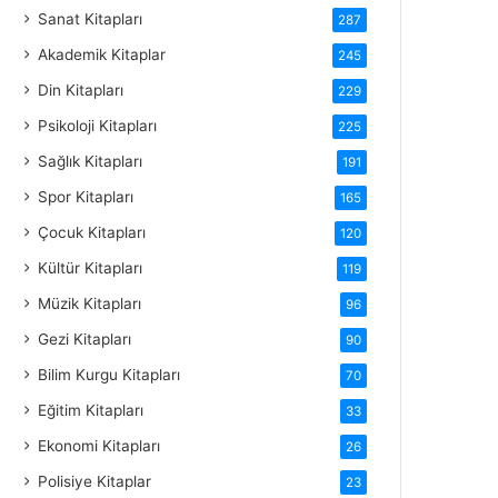
Sanat Kitapları
287
Akademik Kitaplar
245
Din Kitapları
229
Psikoloji Kitapları
225
Sağlık Kitapları
191
Spor Kitapları
165
Çocuk Kitapları
120
Kültür Kitapları
119
Müzik Kitapları
96
Gezi Kitapları
90
Bilim Kurgu Kitapları
70
Eğitim Kitapları
33
Ekonomi Kitapları
26
Polisiye Kitaplar
23