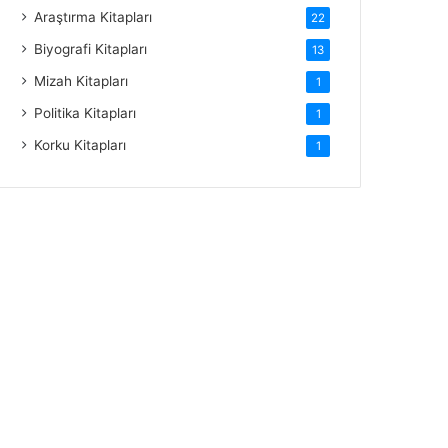
Araştırma Kitapları
22
Biyografi Kitapları
13
Mizah Kitapları
1
Politika Kitapları
1
Korku Kitapları
1