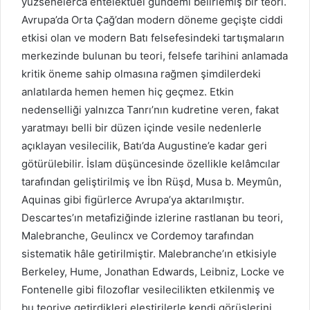
yüzsenelerca entelektüel gündemi belirlemiş bir teori.
Avrupa’da Orta Çağ’dan modern döneme geçişte ciddi
etkisi olan ve modern Batı felsefesindeki tartışmaların
merkezinde bulunan bu teori, felsefe tarihini anlamada
kritik öneme sahip olmasına rağmen şimdilerdeki
anlatılarda hemen hemen hiç geçmez. Etkin
nedenselliği yalnızca Tanrı’nın kudretine veren, fakat
yaratmayı belli bir düzen içinde vesile nedenlerle
açıklayan vesilecilik, Batı’da Augustine’e kadar geri
götürülebilir. İslam düşüncesinde özellikle kelâmcılar
tarafından geliştirilmiş ve İbn Rüşd, Musa b. Meymûn,
Aquinas gibi figürlerce Avrupa’ya aktarılmıştır.
Descartes’ın metafiziğinde izlerine rastlanan bu teori,
Malebranche, Geulincx ve Cordemoy tarafından
sistematik hâle getirilmiştir. Malebranche’ın etkisiyle
Berkeley, Hume, Jonathan Edwards, Leibniz, Locke ve
Fontenelle gibi filozoflar vesilecilikten etkilenmiş ve
bu teoriye getirdikleri eleştirilerle kendi görüşlerini