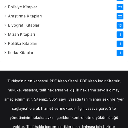
Polisiye Kitaplar
23
Araştırma Kitapları
22
Biyografi Kitapları
13
Mizah Kitapları
1
Politika Kitapları
1
Korku Kitapları
1
Türkiye'nin en kapsamlı PDF Kitap Sitesi.
PDF kitap indir
Sitemiz,
hukuka, yasalara, telif haklarına ve kişilik haklarına saygılı olmayı
amaç edinmiştir. Sitemiz, 5651 sayılı yasada tanımlanan şekliyle “yer
sağlayıcı” olarak hizmet vermektedir. İlgili yasaya göre, Site
yönetiminin hukuka aykırı içerikleri kontrol etme yükümlülüğü
yoktur. Telif hakkı içeren içeriklerin kaldırılması için bizlere