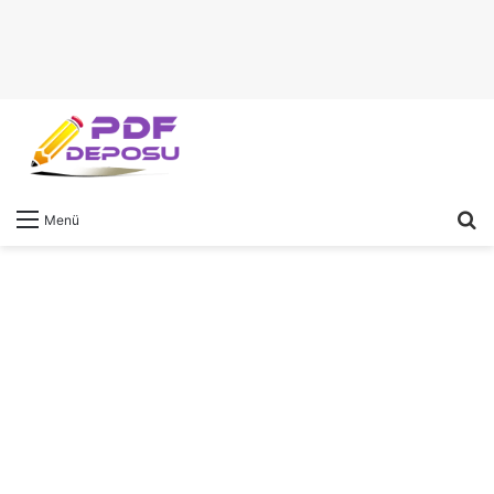
A
Menü
y
...