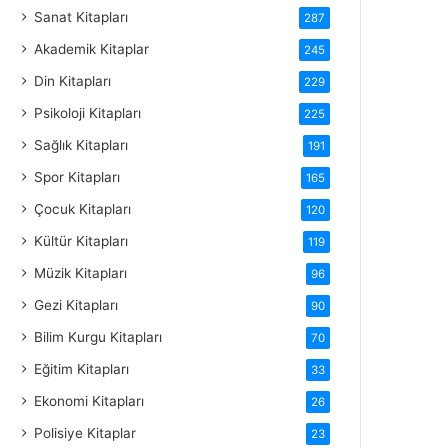
Sanat Kitapları
287
Akademik Kitaplar
245
Din Kitapları
229
Psikoloji Kitapları
225
Sağlık Kitapları
191
Spor Kitapları
165
Çocuk Kitapları
120
Kültür Kitapları
119
Müzik Kitapları
96
Gezi Kitapları
90
Bilim Kurgu Kitapları
70
Eğitim Kitapları
33
Ekonomi Kitapları
26
Polisiye Kitaplar
23