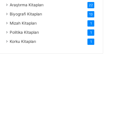
Araştırma Kitapları
22
Biyografi Kitapları
13
Mizah Kitapları
1
Politika Kitapları
1
Korku Kitapları
1