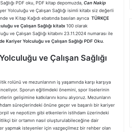
 Sağlığı PDF oku, PDF kitap depomuzda,
Can Nakip
r Yolculuğu ve Çalışan Sağlığı isimli kitabı siz değerli
inde ve Kitap Kağıdı ebatında basılan ayrıca
TÜRKÇE
uluğu ve Çalışan Sağlığı kitabı
100 olarak
uğu ve Çalışan Sağlığı kitabını 23.11.2024 numarası ile
e Kariyer Yolculuğu ve Çalışan Sağlığı PDF Oku
.
Yolculuğu ve Çalışan Sağlığı
ritik rolünü ve mezunlarının iş yaşamında karşı karşıya
e inceliyor. Sporun eğitimdeki önemini, spor liselerinin
tlerin gelişimine katkılarını konu alıyoruz. Mezunların
ihdam süreçlerindeki önüne geçer ve başarılı bir kariyer
Torpil ve nepotizm gibi etkenlerin istihdam üzerindeki
itlikçi bir ortamın nasıl oluşturulabileceğine dair
yer yapmak isteyenler için vazgeçilmez bir rehber olan