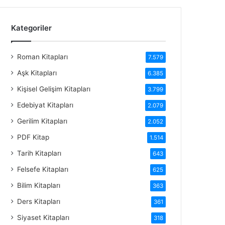
Kategoriler
Roman Kitapları
7.579
Aşk Kitapları
6.385
Kişisel Gelişim Kitapları
3.799
Edebiyat Kitapları
2.079
Gerilim Kitapları
2.052
PDF Kitap
1.514
Tarih Kitapları
643
Felsefe Kitapları
625
Bilim Kitapları
363
Ders Kitapları
361
Siyaset Kitapları
318