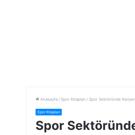
Anasayfa
/
Spor Kitapları
/
Spor Sektöründe Kariyer
Spor Kitapları
Spor Sektöründe