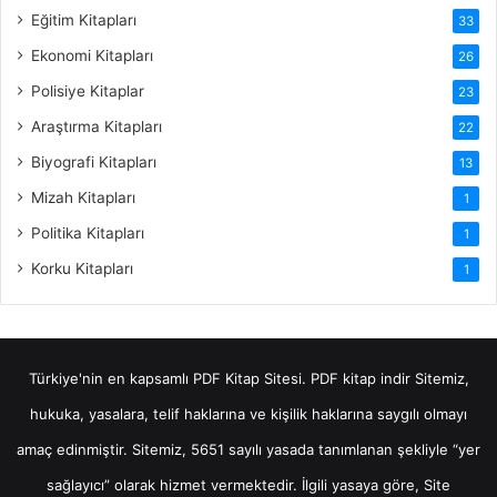
Eğitim Kitapları
33
Ekonomi Kitapları
26
Polisiye Kitaplar
23
Araştırma Kitapları
22
Biyografi Kitapları
13
Mizah Kitapları
1
Politika Kitapları
1
Korku Kitapları
1
Türkiye'nin en kapsamlı PDF Kitap Sitesi.
PDF kitap indir
Sitemiz,
hukuka, yasalara, telif haklarına ve kişilik haklarına saygılı olmayı
amaç edinmiştir. Sitemiz, 5651 sayılı yasada tanımlanan şekliyle “yer
sağlayıcı” olarak hizmet vermektedir. İlgili yasaya göre, Site