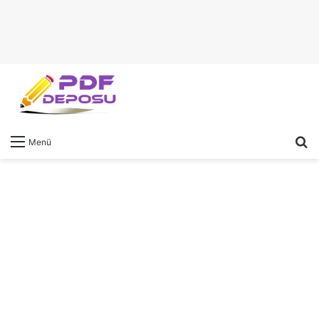
A
Menü
y
...