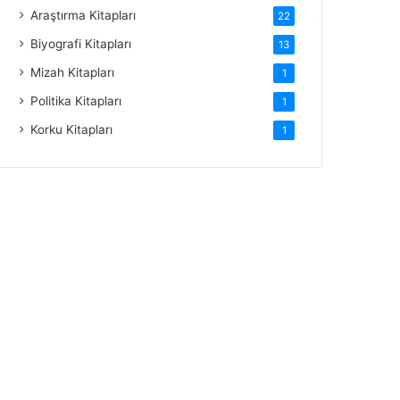
Araştırma Kitapları
22
Biyografi Kitapları
13
Mizah Kitapları
1
Politika Kitapları
1
Korku Kitapları
1