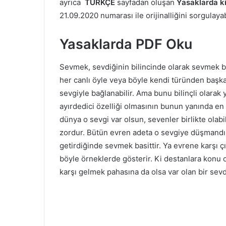
ayrıca
TÜRKÇE
sayfadan oluşan
Yasaklarda ki
21.09.2020 numarası ile orijinalliğini sorgulayab
Yasaklarda PDF Oku
Sevmek, sevdiğinin bilincinde olarak sevmek be
her canlı öyle veya böyle kendi türünden başka b
sevgiyle bağlanabilir. Ama bunu bilinçli olarak
ayırdedici özelliği olmasının bunun yanında en
dünya o sevgi var olsun, sevenler birlikte olab
zordur. Bütün evren adeta o sevgiye düşmandır
getirdiğinde sevmek basittir. Ya evrene karşı 
böyle örneklerde gösterir. Ki destanlara konu o
karşı gelmek pahasına da olsa var olan bir sevd