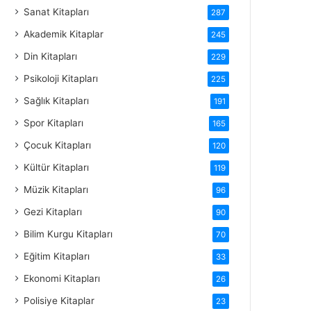
Sanat Kitapları
287
Akademik Kitaplar
245
Din Kitapları
229
Psikoloji Kitapları
225
Sağlık Kitapları
191
Spor Kitapları
165
Çocuk Kitapları
120
Kültür Kitapları
119
Müzik Kitapları
96
Gezi Kitapları
90
Bilim Kurgu Kitapları
70
Eğitim Kitapları
33
Ekonomi Kitapları
26
Polisiye Kitaplar
23