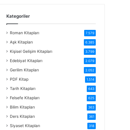
Kategoriler
Roman Kitapları
7.579
Aşk Kitapları
6.385
Kişisel Gelişim Kitapları
3.799
Edebiyat Kitapları
2.079
Gerilim Kitapları
2.052
PDF Kitap
1.514
Tarih Kitapları
643
Felsefe Kitapları
625
Bilim Kitapları
363
Ders Kitapları
361
Siyaset Kitapları
318