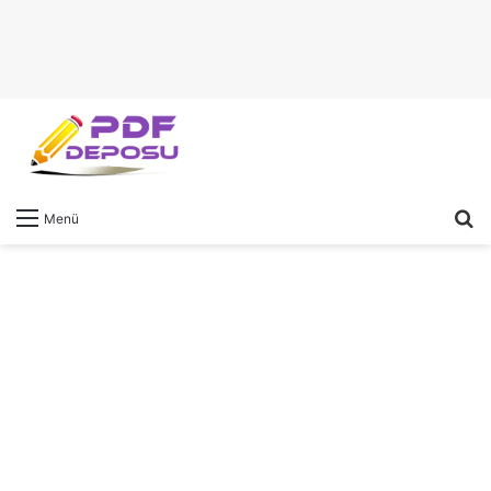
A
Menü
y
...