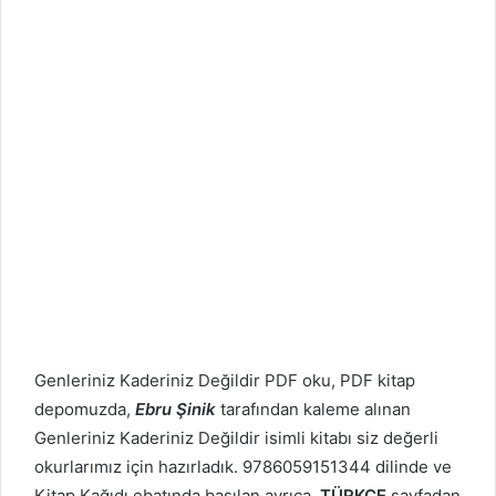
Genleriniz Kaderiniz Değildir PDF oku, PDF kitap
depomuzda,
Ebru Şinik
tarafından kaleme alınan
Genleriniz Kaderiniz Değildir isimli kitabı siz değerli
okurlarımız için hazırladık. 9786059151344 dilinde ve
Kitap Kağıdı ebatında basılan ayrıca
TÜRKÇE
sayfadan