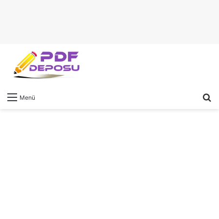
A
Menü
y
...