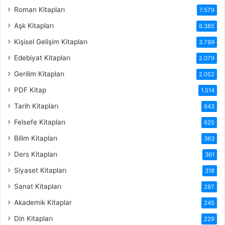
Roman Kitapları
7.579
Aşk Kitapları
6.385
Kişisel Gelişim Kitapları
3.799
Edebiyat Kitapları
2.079
Gerilim Kitapları
2.052
PDF Kitap
1.514
Tarih Kitapları
643
Felsefe Kitapları
625
Bilim Kitapları
363
Ders Kitapları
361
Siyaset Kitapları
318
Sanat Kitapları
287
Akademik Kitaplar
245
Din Kitapları
229