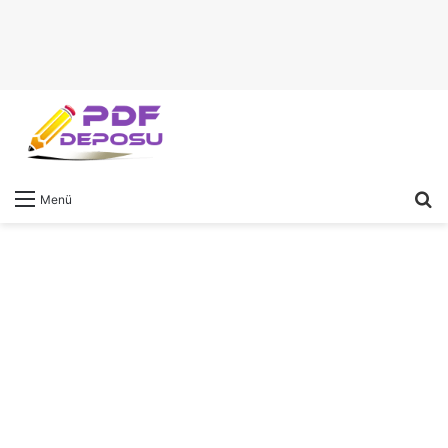
A
Menü
y
...