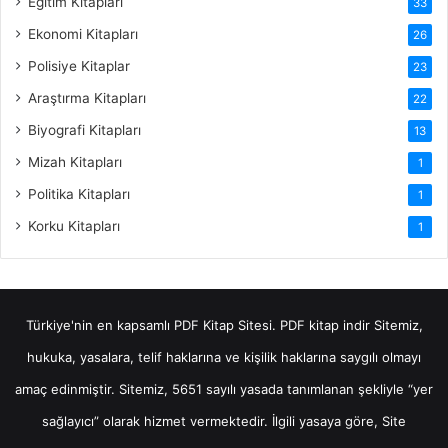
Eğitim Kitapları
33
Ekonomi Kitapları
26
Polisiye Kitaplar
23
Araştırma Kitapları
22
Biyografi Kitapları
13
Mizah Kitapları
1
Politika Kitapları
1
Korku Kitapları
1
Türkiye'nin en kapsamlı PDF Kitap Sitesi.
PDF kitap indir
Sitemiz,
hukuka, yasalara, telif haklarına ve kişilik haklarına saygılı olmayı
amaç edinmiştir. Sitemiz, 5651 sayılı yasada tanımlanan şekliyle “yer
sağlayıcı” olarak hizmet vermektedir. İlgili yasaya göre, Site