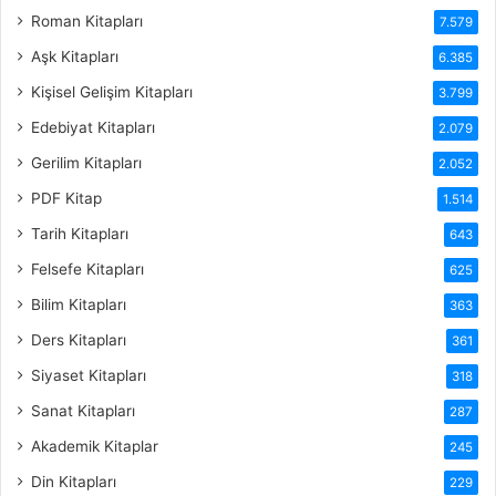
Roman Kitapları
7.579
Aşk Kitapları
6.385
Kişisel Gelişim Kitapları
3.799
Edebiyat Kitapları
2.079
Gerilim Kitapları
2.052
PDF Kitap
1.514
Tarih Kitapları
643
Felsefe Kitapları
625
Bilim Kitapları
363
Ders Kitapları
361
Siyaset Kitapları
318
Sanat Kitapları
287
Akademik Kitaplar
245
Din Kitapları
229