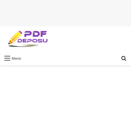
A
Menü
y
...